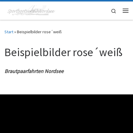
Zum Inhalt springen
Search
Me
Start
»
Beispielbilder rose´weiß
Beispielbilder rose´weiß
Brautpaarfahrten Nordsee